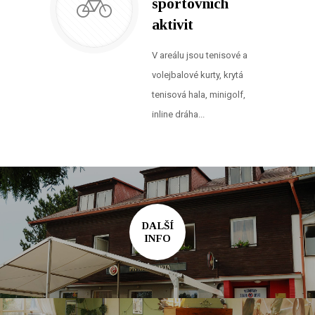
sportovních
aktivit
V areálu jsou tenisové a
volejbalové kurty, krytá
tenisová hala, minigolf,
inline dráha...
DALŠÍ
INFO