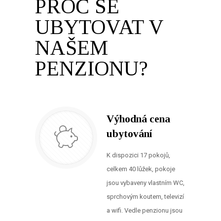
PROČ SE
UBYTOVAT V
NAŠEM
PENZIONU?
Výhodná cena
ubytování
K dispozici 17 pokojů,
celkem 40 lůžek, pokoje
jsou vybaveny vlastním WC,
sprchovým koutem, televizí
a wifi. Vedle penzionu jsou